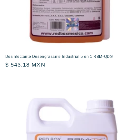
Desinfectante Desengrasante Industrial 5 en 1 RBM-QD®
Precio
$ 543.18 MXN
habitual