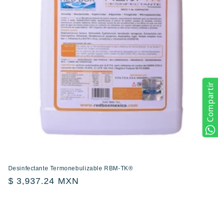
Compartir
Desinfectante Termonebulizable RBM-TK®
Precio
$ 3,937.24 MXN
habitual