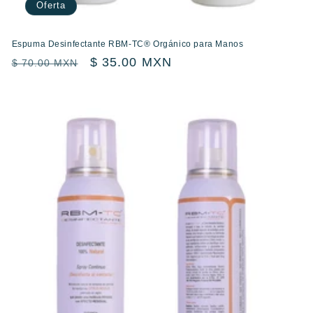
Oferta
Espuma Desinfectante RBM-TC® Orgánico para Manos
Precio
Precio
$ 35.00 MXN
$ 70.00 MXN
habitual
de
oferta