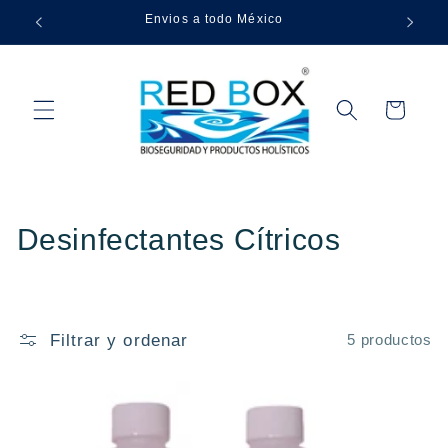
Ir
Envios a todo México
directamente
al contenido
Carrito
C
Desinfectantes Cítricos
o
l
Filtrar y ordenar
5 productos
e
c
c