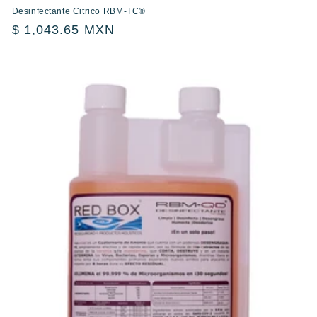
Desinfectante Citrico RBM-TC®
Precio
$ 1,043.65 MXN
habitual