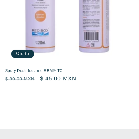
Oferta
Spray Desinfectante RBM®-TC
Precio
Precio
$ 45.00 MXN
$ 90.00 MXN
habitual
de
oferta