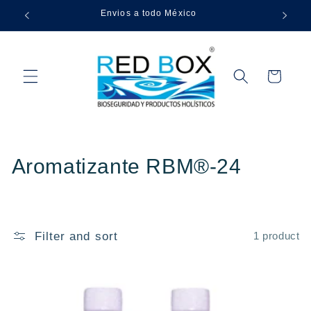
Skip to
Envios a todo México
content
Cart
C
Aromatizante RBM®-24
o
l
Filter and sort
1 product
l
e
c