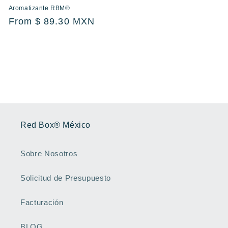
Aromatizante RBM®
Regular
From $ 89.30 MXN
price
Red Box® México
Sobre Nosotros
Solicitud de Presupuesto
Facturación
BLOG